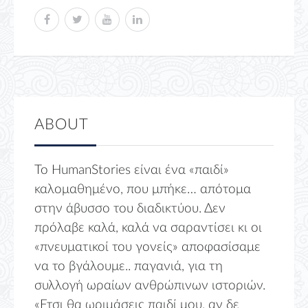
ABOUT
Το HumanStories είναι ένα «παιδί»
καλομαθημένο, που μπήκε… απότομα
στην άβυσσο του διαδικτύου. Δεν
πρόλαβε καλά, καλά να σαραντίσει κι οι
«πνευματικοί του γονείς» αποφασίσαμε
να το βγάλουμε.. παγανιά, για τη
συλλογή ωραίων ανθρώπινων ιστοριών.
«Ετσι θα ωριμάσεις παιδί μου, αν δε