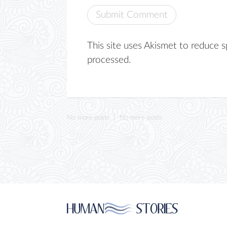
This site uses Akismet to reduce 
processed.
No more posts
No more posts