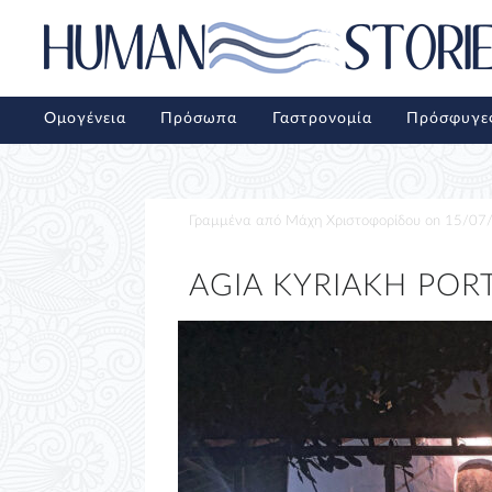
Ομογένεια
Πρόσωπα
Γαστρονομία
Πρόσφυγε
Γραμμένα από
Μάχη Χριστοφορίδου
on
15/07
AGIA KYRIAKH POR