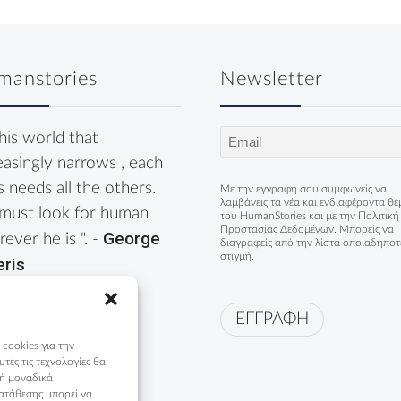
manstories
Newsletter
Email
this world that
(Required)
easingly narrows , each
s needs all the others.
Με την εγγραφή σου συμφωνείς να
λαμβάνεις τα νέα και ενδιαφέροντα θ
must look for human
του HumanStories και με την
Πολιτική
Προστασίας Δεδομένων
. Μπορείς να
George
ever he is ". -
διαγραφείς από την λίστα οποιαδήποτ
στιγμή.
eris
ΕΓΓΡΑΦΗ
 cookies για την
ές τις τεχνολογίες θα
 ή μοναδικά
ατάθεσης μπορεί να