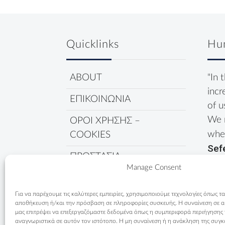
Quicklinks
Hu
ABOUT
"In 
incr
ΕΠΙΚΟΙΝΩΝΙΑ
of u
We 
ΟΡΟΙ ΧΡΗΣΗΣ –
wher
COOKIES
Sef
ΠΡΟΣΤΑΣΙΑ
Manage Consent
ΔΕΔΟΜΕΝΩΝ
ΠΟΛΙΤΙΚΗ COOKIES
Για να παρέχουμε τις καλύτερες εμπειρίες, χρησιμοποιούμε τεχνολογίες όπως τα
αποθήκευση ή/και την πρόσβαση σε πληροφορίες συσκευής. Η συναίνεση σε αυτ
μας επιτρέψει να επεξεργαζόμαστε δεδομένα όπως η συμπεριφορά περιήγησης
αναγνωριστικά σε αυτόν τον ιστότοπο. Η μη συναίνεση ή η ανάκληση της συγκ