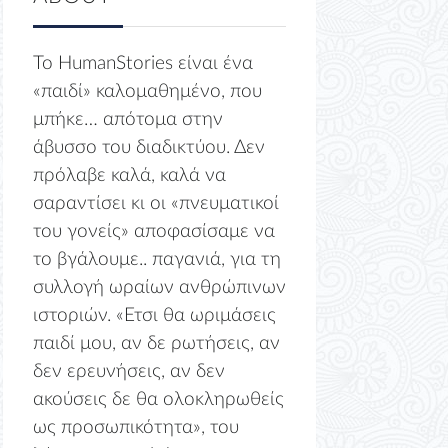
Το HumanStories είναι ένα
«παιδί» καλομαθημένο, που
μπήκε… απότομα στην
άβυσσο του διαδικτύου. Δεν
πρόλαβε καλά, καλά να
σαραντίσει κι οι «πνευματικοί
του γονείς» αποφασίσαμε να
το βγάλουμε.. παγανιά, για τη
συλλογή ωραίων ανθρώπινων
ιστοριών. «Ετσι θα ωριμάσεις
παιδί μου, αν δε ρωτήσεις, αν
δεν ερευνήσεις, αν δεν
ακούσεις δε θα ολοκληρωθείς
ως προσωπικότητα», του